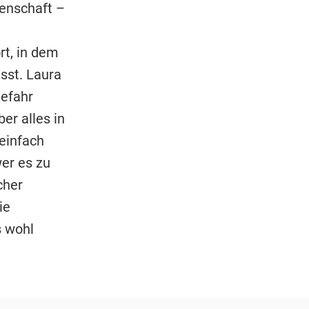
denschaft –
rt, in dem
sst. Laura
Gefahr
er alles in
 einfach
wer es zu
cher
ie
s wohl