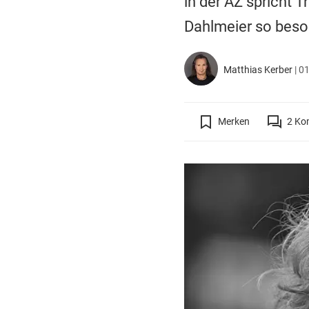
in der AZ spricht 
Dahlmeier so beso
Matthias Kerber
|
01
Merken
2
Ko