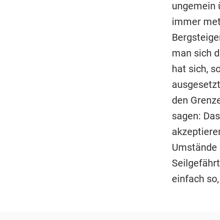
ungemein ü
immer meth
Bergsteiger
man sich d
hat sich, s
ausgesetzt.
den Grenzen
sagen: Das 
akzeptiere
Umstände a
Seilgefährt
einfach so,