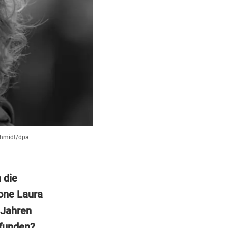
chmidt/dpa
 die
kone Laura
 Jahren
efunden?