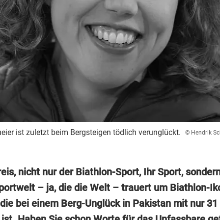
ier ist zuletzt beim Bergsteigen tödlich verunglückt.
© Hendrik S
eis, nicht nur der Biathlon-Sport, Ihr Sport, sondern
ortwelt – ja, die die Welt – trauert um Biathlon-I
 die bei einem Berg-Unglück in Pakistan mit nur 31
 ist. Haben Sie schon Worte für das Unfassbare g