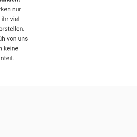
rken nur
ihr viel
orstellen.
rüh von uns
h keine
teil.