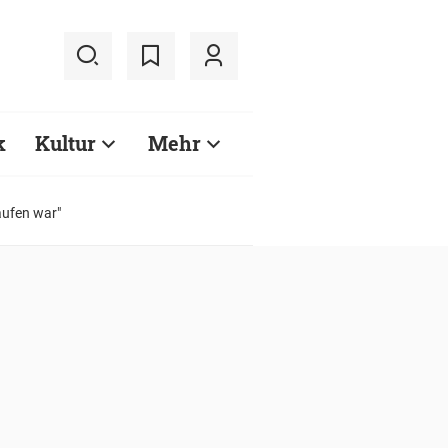
k
Kultur
Mehr
aufen war"