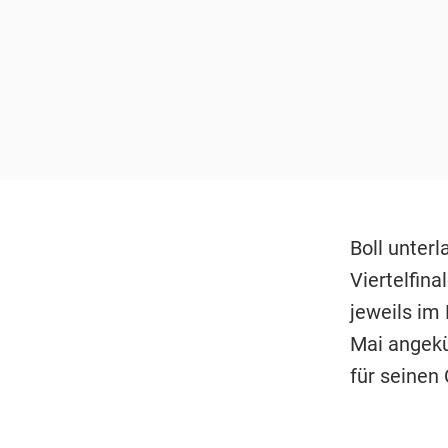
Boll unter
Viertelfin
jeweils im
Mai angekü
für seinen 