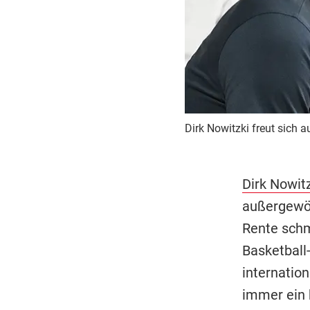
Dirk Nowitzki freut sich a
Dirk Nowit
außergewöh
Rente schma
Basketball
internation
immer ein 