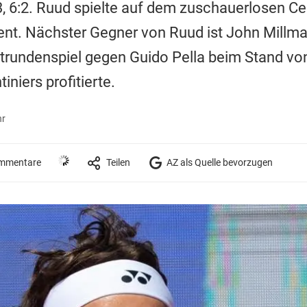
:3, 6:2. Ruud spielte auf dem zuschauerlosen Ce
nt. Nächster Gegner von Ruud ist John Millman
trundenspiel gegen Guido Pella beim Stand von 
niers profitierte.
hr
mmentare
Teilen
AZ als Quelle bevorzugen