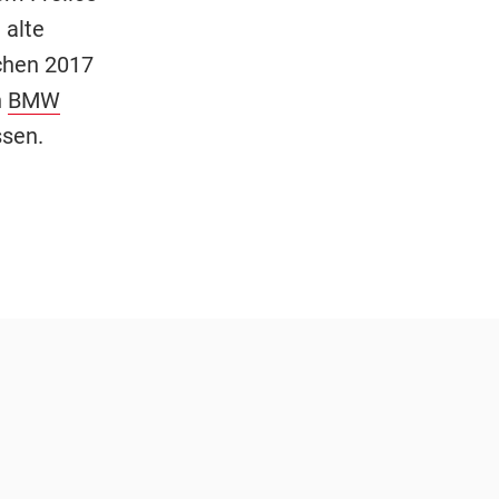
 alte
nchen 2017
n
BMW
ssen.