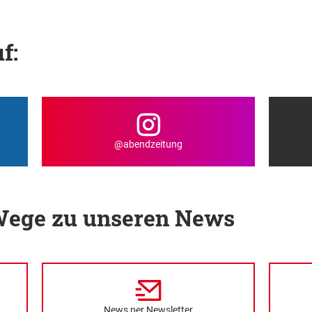
f:
@abendzeitung
 Wege zu unseren News
News per Newsletter