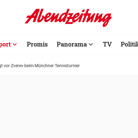
port
Promis
Panorama
TV
Politi
t vor Zverev beim Münchner Tennisturnier