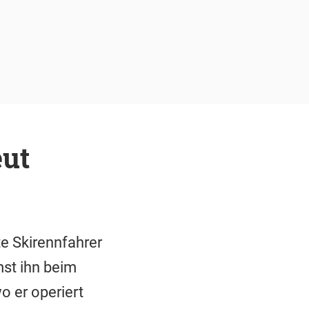
ut
te Skirennfahrer
st ihn beim
o er operiert