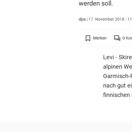
werden soll.
dpa
|
17. November 2018 - 11
Merken
0
Ko
Levi - Skir
alpinen We
Garmisch-P
nach gut e
finnischen 