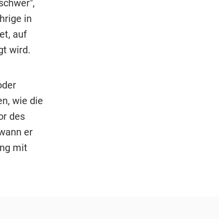
schwer",
hrige in
t, auf
t wird.
oder
n, wie die
or des
wann er
ng mit