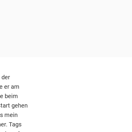
 der
e er am
ne beim
Start gehen
ss mein
er. Tags