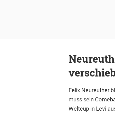
Neureuth
verschie
Felix Neureuther b
muss sein Comebac
Weltcup in Levi au