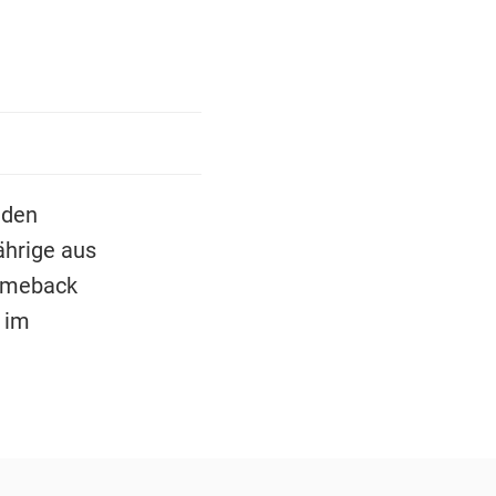
 den
ährige aus
Comeback
 im