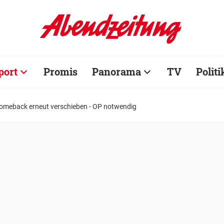
port
Promis
Panorama
TV
Politi
omeback erneut verschieben - OP notwendig