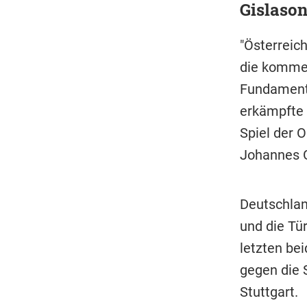
Gislason
"Österreic
die kommen
Fundament"
erkämpfte 
Spiel der 
Johannes G
Deutschlan
und die Tür
letzten be
gegen die 
Stuttgart.