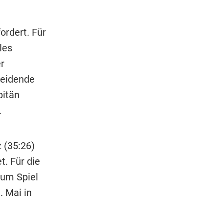
ordert. Für
les
r
heidende
pitän
.
 (35:26)
t. Für die
zum Spiel
. Mai in