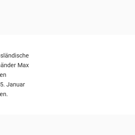
isländische
shänder Max
gen
15. Januar
gen.