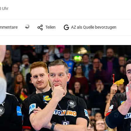
0 Uhr
mmentare
Teilen
AZ als Quelle bevorzugen