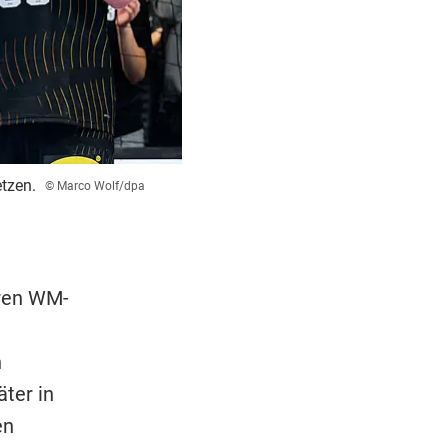
tzen.
© Marco Wolf/dpa
eren WM-
n
ter in
en