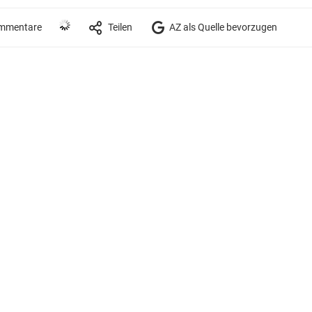
mmentare
Teilen
AZ als Quelle bevorzugen