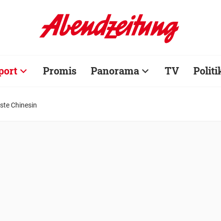
port
Promis
Panorama
TV
Politi
rste Chinesin