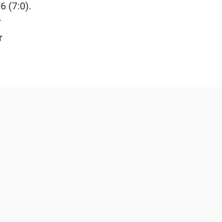
6 (7:0).
r
r