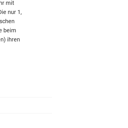
hr mit
ie nur 1,
ischen
te beim
n) ihren