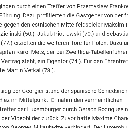
gingen durch einen Treffer von Przemyslaw Franko
Führung. Dazu profitierten die Gastgeber von der f
e gegen den estnischen Mittelfeldspieler Maksim 
r Zielinski (50.), Jakub Piotrowski (70.) und Sebasti
77.) erzielten die weiteren Tore für Polen. Dazu un
apitän Karol Mets, der bei Zweitliga-Tabellenführe
Vertrag steht, ein Eigentor (74.). Für den Ehrentref
e Martin Vetkal (78.).
ieg der Georgier stand der spanische Schiedsrich
hez im Mittelpunkt. Er nahm den vermeintlichen
treffer der Luxemburger durch Gerson Rodrigues 
 der Videobilder zurück. Zuvor hatte Maxime Chan
von Georges Mikautadze verhindert. Der Luxembu