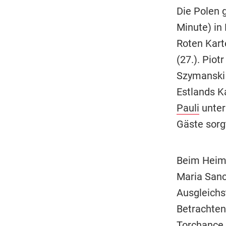
Die Polen 
Minute) in 
Roten Kart
(27.). Piot
Szymanski (
Estlands K
Pauli
unter 
Gäste sorgt
Beim Heims
Maria Sanc
Ausgleichs
Betrachten
Torchance 