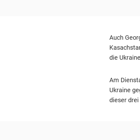
Auch Georg
Kasachstan)
die Ukrain
Am Diensta
Ukraine ge
dieser dre