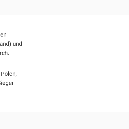
gen
land) und
rch.
Polen,
Sieger