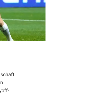
nschaft
in
off-