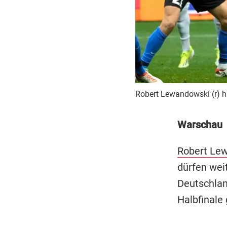
Robert Lewandowski (r) ha
Warschau
Robert Le
dürfen wei
Deutschlan
Halbfinale 