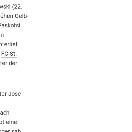
wski (22.
rühen Gelb-
Paskotsi
an
terlief
r
FC St.
fer der
ter Jose
nach
ot eine
rger sah