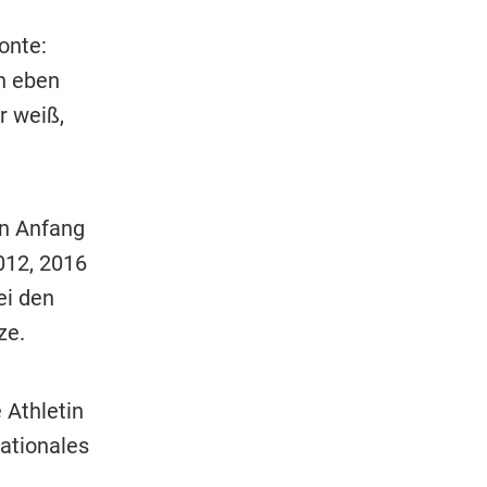
onte:
h eben
r weiß,
en Anfang
012, 2016
ei den
ze.
 Athletin
nationales