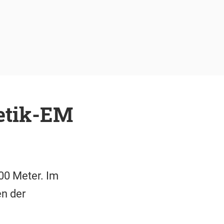
letik-EM
000 Meter. Im
n der