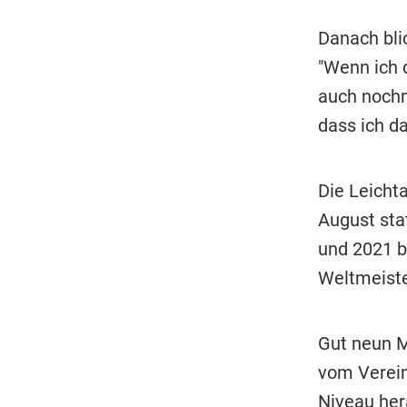
Danach bli
"Wenn ich 
auch nochm
dass ich d
Die Leicht
August sta
und 2021 b
Weltmeiste
Gut neun M
vom Verein 
Niveau hera