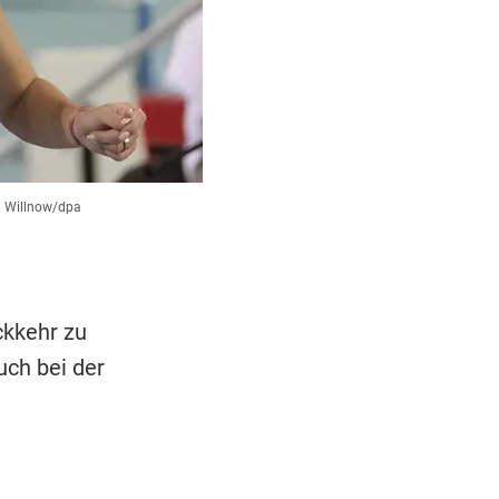
n Willnow/dpa
ckkehr zu
uch bei der