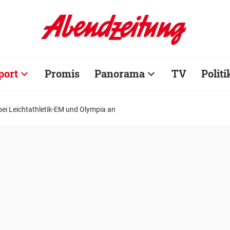
port
Promis
Panorama
TV
Politi
 bei Leichtathletik-EM und Olympia an