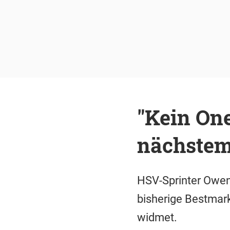
"Kein On
nächstem
HSV-Sprinter Owen
bisherige Bestmar
widmet.