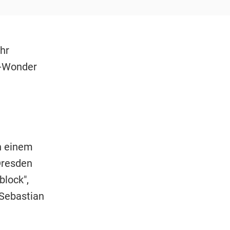
hr
it-Wonder
h einem
 Dresden
block",
Sebastian