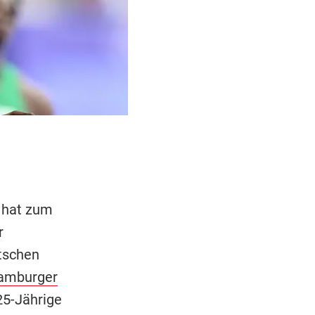
r hat zum
r
tschen
amburger
25-Jährige