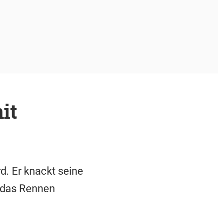
it
. Er knackt seine
 das Rennen