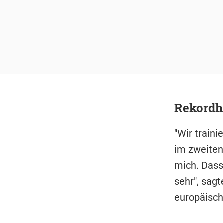
Rekordha
"Wir traini
im zweiten
mich. Dass 
sehr", sag
europäisch