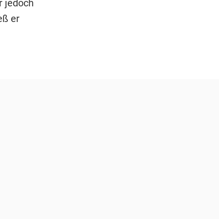
r jedoch
eß er