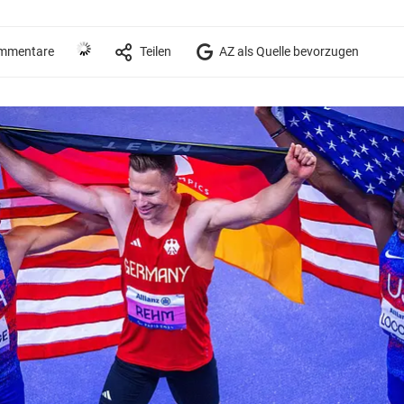
mmentare
Teilen
AZ als Quelle bevorzugen