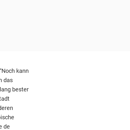
 "Noch kann
h das
lang bester
tadt
deren
pische
e de