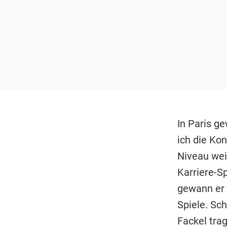
In Paris g
ich die Ko
Niveau wei
Karriere-S
gewann er 
Spiele. Sc
Fackel tra