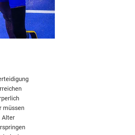
erteidigung
rreichen
perlich
ir müssen
 Alter
erspringen