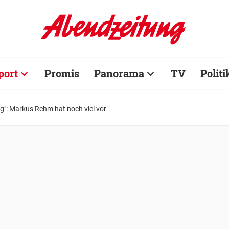
port
Promis
Panorama
TV
Politi
g": Markus Rehm hat noch viel vor