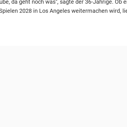
ube, da geht noch was", sagte der 36-Jährige. Ob e
 Spielen 2028 in Los Angeles weitermachen wird, li