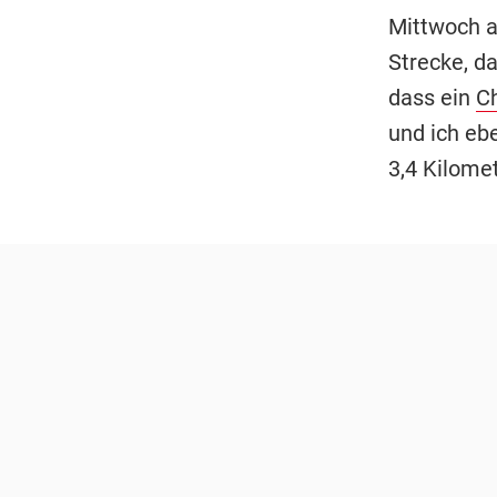
Mittwoch al
Strecke, d
dass ein
C
und ich eb
3,4 Kilomet