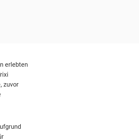
n erlebten
ixi
, zuvor
e
aufgrund
ür