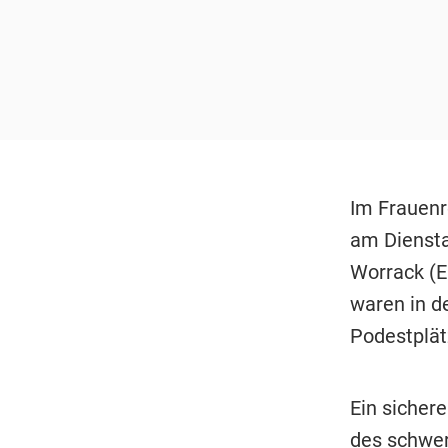
Im Frauenr
am Diensta
Worrack (Er
waren in d
Podestplät
Ein sicher
des schwer