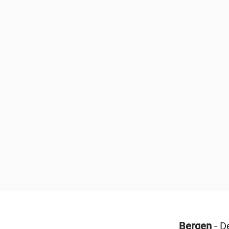
Bergen
- D