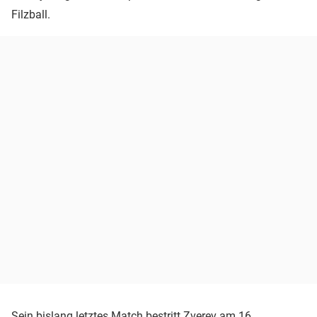
Filzball.
Sein bislang letztes Match bestritt Zverev am 16.