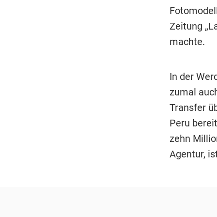
Fotomodell
Zeitung „La
machte.
In der Wer
zumal auc
Transfer ü
Peru berei
zehn Millio
Agentur, is