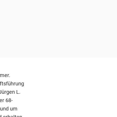
emer.
ftsführung
Jürgen L.
er 68-
 rund um
d erhalten