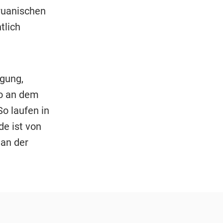
eruanischen
tlich
egung,
ro an dem
o laufen in
de ist von
 an der