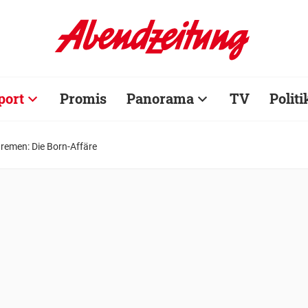
port
Promis
Panorama
TV
Politi
remen: Die Born-Affäre