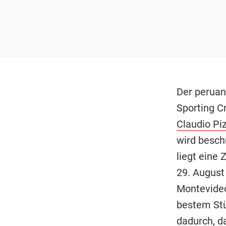
Der peruan
Sporting C
Claudio Pi
wird besch
liegt eine
29. August
Montevideo
bestem Stü
dadurch, d