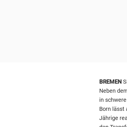
BREMEN
Si
Neben dem 
in schwere
Born lässt
Jährige re
den Transfe