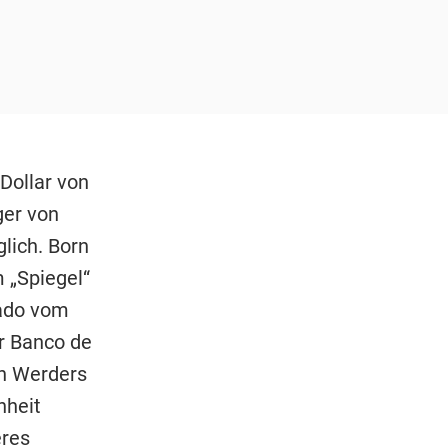
Dollar von
ger von
lich. Born
 „Spiegel“
gado vom
r Banco de
on Werders
nheit
eres