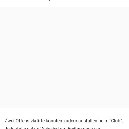
Zwei Offensivkräfte könnten zudem ausfallen beim "Club".
Jedenfalls setzte Weinzierl am Freitag noch ein