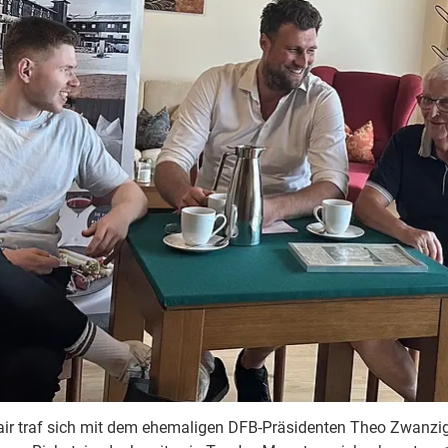
mair traf sich mit dem ehemaligen DFB-Präsidenten Theo Zwanzi