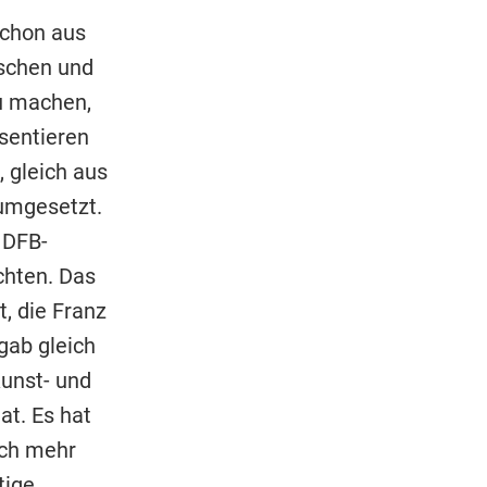
chon aus
nschen und
u machen,
sentieren
 gleich aus
umgesetzt.
 DFB-
chten. Das
, die Franz
gab gleich
Kunst- und
at. Es hat
uch mehr
tige