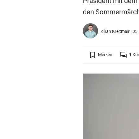
Präsident mit dem 
den Sommermärch
Kilian Kreitmair
|
05.
Merken
1
Ko