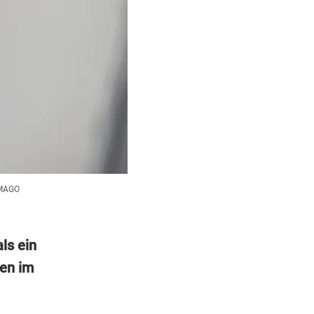
MAGO
ls ein
hen im