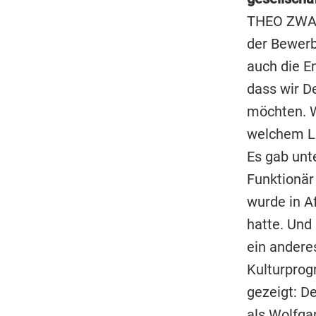
THEO ZWAN
der Bewerb
auch die E
dass wir D
möchten. W
welchem L
Es gab unt
Funktionä
wurde in Af
hatte. Und
ein andere
Kulturprog
gezeigt: D
als Wolfgan