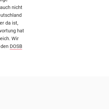
 auch nicht
eutschland
r da ist,
wortung hat
eich. Wir
 den
DOSB