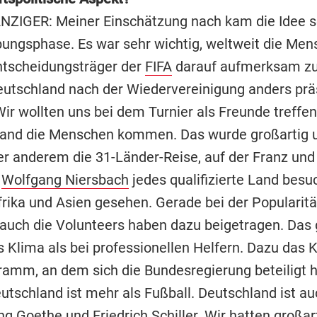
ZIGER: Meiner Einschätzung nach kam die Idee s
ungsphase. Es war sehr wichtig, weltweit die Me
ntscheidungsträger der
FIFA
darauf aufmerksam z
eutschland nach der Wiedervereinigung anders prä
ir wollten uns bei dem Turnier als Freunde treffen,
and die Menschen kommen. Das wurde großartig 
er anderem die 31-Länder-Reise, auf der Franz und
r
Wolfgang Niersbach
jedes qualifizierte Land besu
rika und Asien gesehen. Gerade bei der Popularität
 auch die Volunteers haben dazu beigetragen. Das 
s Klima als bei professionellen Helfern. Dazu das 
ramm, an dem sich die Bundesregierung beteiligt h
eutschland ist mehr als Fußball. Deutschland ist a
g Goethe und Friedrich Schiller. Wir hatten großar