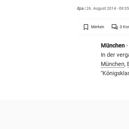
dpa
|
26. August 2014 - 09:35
Merken
0
Ko
München
-
In der verg
München
,
"Königskla