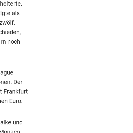
heiterte,
lgte als
zwölf.
chieden,
ern noch
eague
onen. Der
t Frankfurt
nen Euro.
alke und
 Monaco