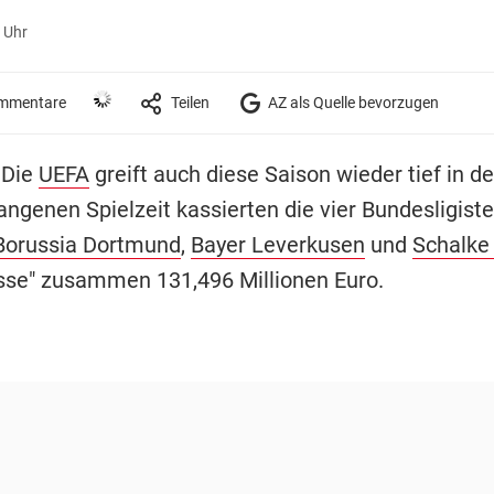
 Uhr
mmentare
Teilen
AZ als Quelle bevorzugen
 Die
UEFA
greift auch diese Saison wieder tief in d
angenen Spielzeit kassierten die vier Bundesligist
Borussia Dortmund
,
Bayer Leverkusen
und
Schalke
sse" zusammen 131,496 Millionen Euro.