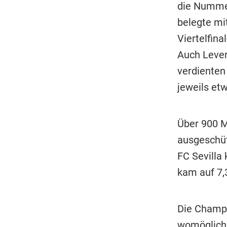
die Nummer
belegte mi
Viertelfina
Auch Lever
verdienten
jeweils etw
Über 900 M
ausgeschüt
FC Sevilla 
kam auf 7,
Die Champi
womöglich 