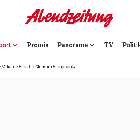
port
Promis
Panorama
TV
Politi
e Milliarde Euro für Clubs im Europapokal