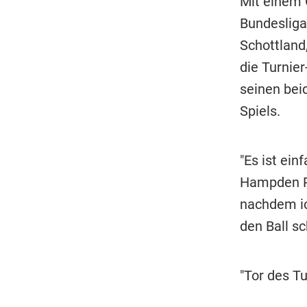
Mit einem 
Bundesliga-
Schottland
die Turnie
seinen beid
Spiels.
"Es ist ei
Hampden Pa
nachdem ic
den Ball sc
"Tor des Tu