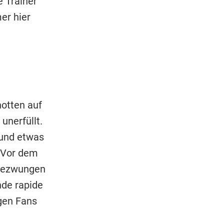
 Trainer
er hier
hotten auf
unerfüllt.
 und etwas
. Vor dem
 bezwungen
nde rapide
gen Fans