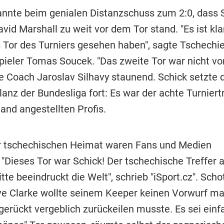
annte beim genialen Distanzschuss zum 2:0, dass 
vid Marshall zu weit vor dem Tor stand. "Es ist klar
s Tor des Turniers gesehen haben", sagte Tschechi
spieler Tomas Soucek. "Das zweite Tor war nicht vo
te Coach Jaroslav Silhavy staunend. Schick setzte 
lanz der Bundesliga fort: Es war der achte Turniert
and angestellten Profis.
r tschechischen Heimat waren Fans und Medien
 "Dieses Tor war Schick! Der tschechische Treffer 
tte beeindruckt die Welt", schrieb "iSport.cz". Scho
e Clarke wollte seinem Keeper keinen Vorwurf ma
gerückt vergeblich zurückeilen musste. Es sei einf