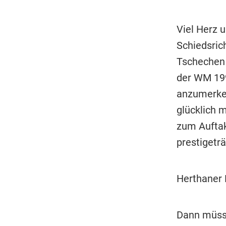
Viel Herz 
Schiedsrich
Tschechen 
der WM 199
anzumerken.
glücklich 
zum Auftak
prestigetr
Herthaner 
Dann müsse