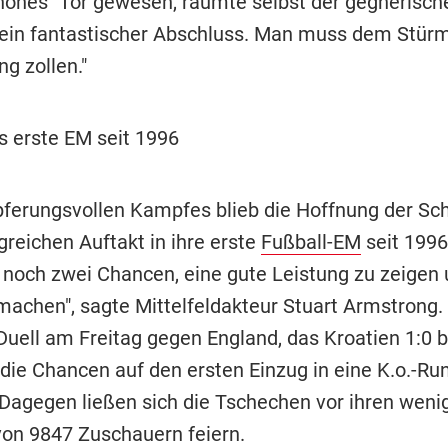
önes" Tor gewesen, räumte selbst der gegnerische
st ein fantastischer Abschluss. Man muss dem Stürm
g zollen."
s erste EM seit 1996
pferungsvollen Kampfes blieb die Hoffnung der Sc
greichen Auftakt in ihre erste
Fußball-EM
seit 1996 
 noch zwei Chancen, eine gute Leistung zu zeigen
machen", sagte Mittelfeldakteur Stuart Armstrong
 Duell am Freitag gegen England, das Kroatien 1:0
 die Chancen auf den ersten Einzug in eine K.o.-Ru
Dagegen ließen sich die Tschechen vor ihren weni
von 9847 Zuschauern feiern.