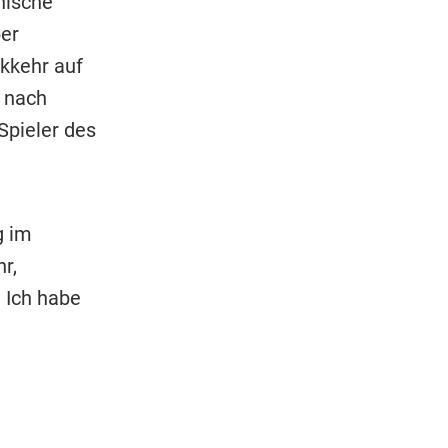
hische
ber
kkehr auf
e nach
Spieler des
g im
r,
 Ich habe