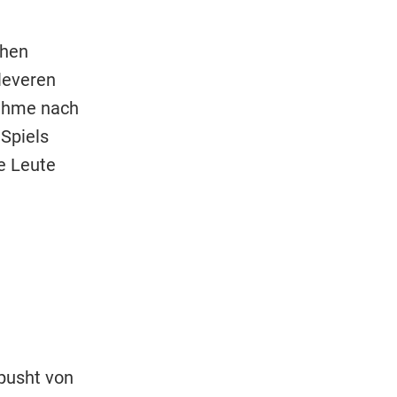
chen
cleveren
nahme nach
Spiels
ie Leute
pusht von