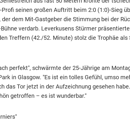
Geniestreich aus fast 50 Metern krönte der tschec
Profi seinen großen Auftritt beim 2:0 (1:0)-Sieg ü
, der dem Mit-Gastgeber die Stimmung bei der Rüc
r-Bühne verdarb. Leverkusens Stürmer präsentiert
en Treffern (42./52. Minute) stolz die Trophäe als 
nfach perfekt", schwärmte der 25-Jährige am Monta
rk in Glasgow. "Es ist ein tolles Gefühl, umso meh
h das Tor jetzt in der Aufzeichnung gesehen habe.
hön getroffen – es ist wunderbar."
rniers"