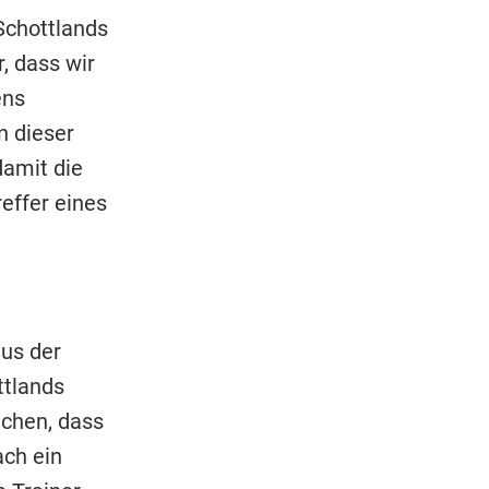
Schottlands
, dass wir
ens
n dieser
damit die
reffer eines
aus der
ttlands
chen, dass
ach ein