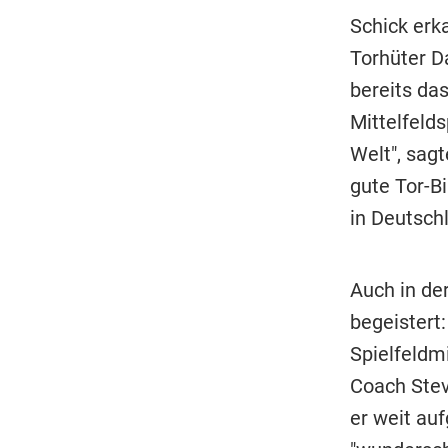
Schick erk
Torhüter Da
bereits da
Mittelfeld
Welt", sag
gute Tor-Bi
in Deutschl
Auch in de
begeistert:
Spielfeldmi
Coach Stev
er weit auf