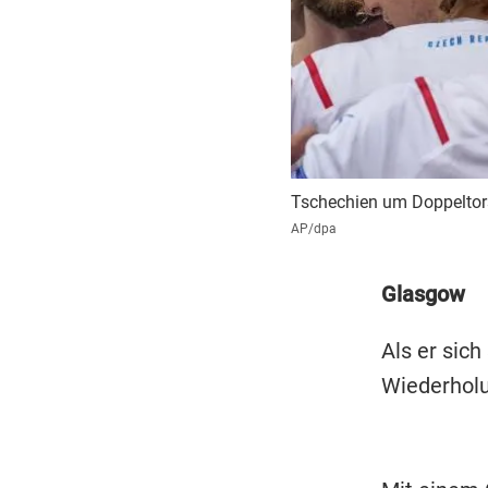
Tschechien um Doppeltors
AP/dpa
Glasgow
Als er sich
Wiederholu