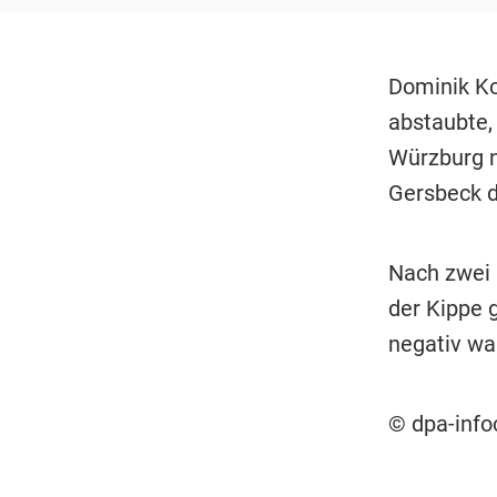
Dominik Ko
abstaubte,
Würzburg n
Gersbeck d
Nach zwei 
der Kippe 
negativ wa
© dpa-inf