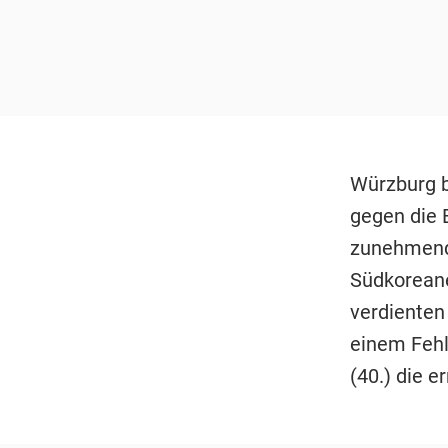
Würzburg be
gegen die 
zunehmend
Südkoreane
verdienten
einem Fehl
(40.) die e