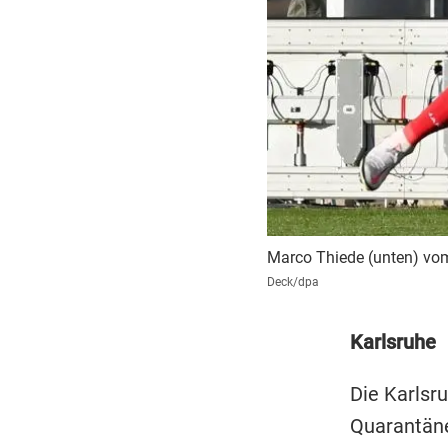
Marco Thiede (unten) vom
Deck/dpa
Karlsruhe
Die Karlsr
Quarantäne