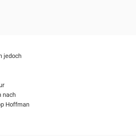
h jedoch
ur
n nach
ipp Hoffman