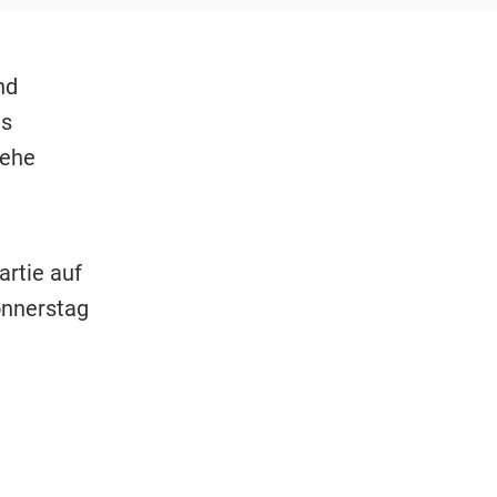
nd
es
 ehe
artie auf
onnerstag