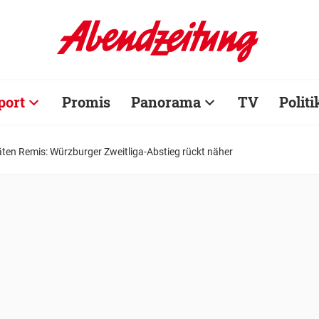
port
Promis
Panorama
TV
Politi
äten Remis: Würzburger Zweitliga-Abstieg rückt näher