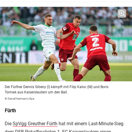
Der Fürther Dennis Srbeny (l) kämpft mit Filip Kaloc (M) und Boris
Tomiak aus Kaiserslautern um den Ball.
© Daniel Karmann/dpa
Fürth
Die
SpVgg Greuther Fürth
hat mit einem Last-Minute-Sieg
dem DFB-Pokalfinalisten
1. FC Kaiserslautern
einen