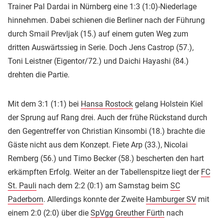
Trainer Pal Dardai in Nürnberg eine 1:3 (1:0)-Niederlage
hinnehmen. Dabei schienen die Berliner nach der Führung
durch Smail Prevljak (15.) auf einem guten Weg zum
dritten Auswärtssieg in Serie. Doch Jens Castrop (57.),
Toni Leistner (Eigentor/72.) und Daichi Hayashi (84.)
drehten die Partie.
Mit dem 3:1 (1:1) bei
Hansa Rostock
gelang Holstein Kiel
der Sprung auf Rang drei. Auch der frühe Rückstand durch
den Gegentreffer von Christian Kinsombi (18.) brachte die
Gäste nicht aus dem Konzept. Fiete Arp (33.), Nicolai
Remberg (56.) und Timo Becker (58.) bescherten den hart
erkämpften Erfolg. Weiter an der Tabellenspitze liegt der
FC
St. Pauli
nach dem 2:2 (0:1) am Samstag beim
SC
Paderborn
. Allerdings konnte der Zweite
Hamburger SV
mit
einem 2:0 (2:0) über die
SpVgg Greuther Fürth
nach