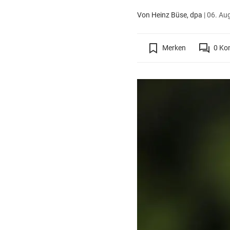
Von Heinz Büse, dpa
|
06. Aug
Merken
0
Ko