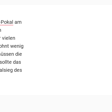
-Pokal
am
n
 vielen
ohnt wenig
müssen die
sollte das
alsieg des