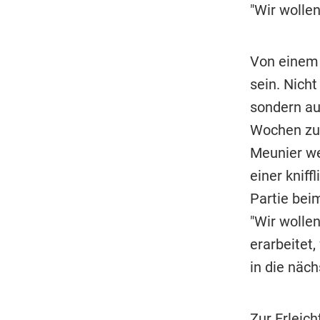
"Wir wolle
Von einem 
sein. Nich
sondern au
Wochen zur
Meunier we
einer kniff
Partie beim
"Wir wolle
erarbeitet,
in die näch
Zur Erleic