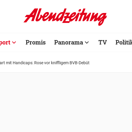
port
Promis
Panorama
TV
Politi
art mit Handicaps: Rose vor kniffligem BVB-Debüt