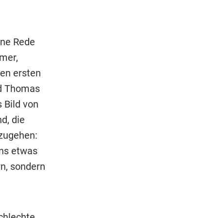
ine Rede
hmer,
den ersten
nd Thomas
 Bild von
d, die
nzugehen:
uns etwas
rn, sondern
chlechte