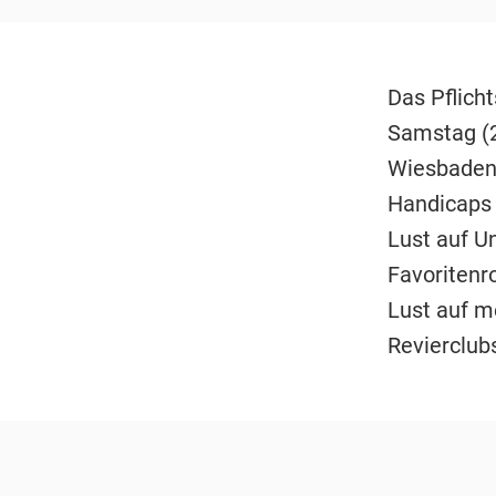
Das Pflich
Samstag (2
Wiesbaden 
Handicaps 
Lust auf U
Favoritenr
Lust auf m
Revierclub