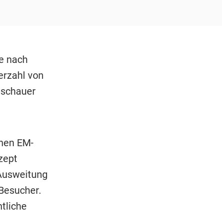
ie nach
erzahl von
uschauer
enen EM-
zept
 Ausweitung
Besucher.
tliche