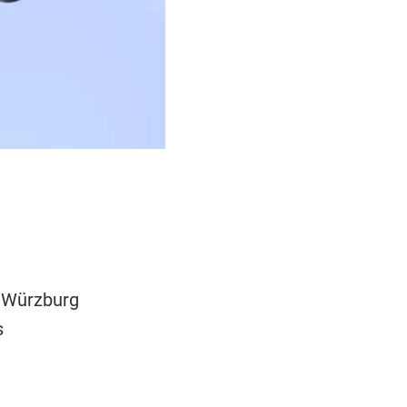
t Würzburg
s