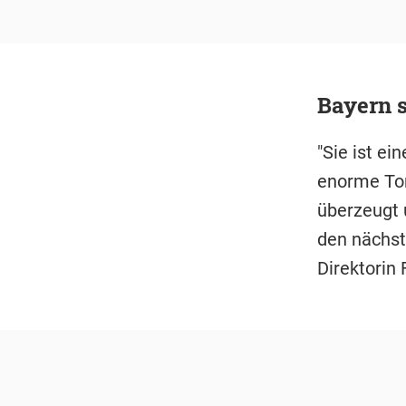
Bayern s
"Sie ist ei
enorme Tor
überzeugt 
den nächste
Direktorin