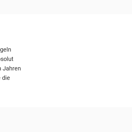
ügeln
solut
n Jahren
 die