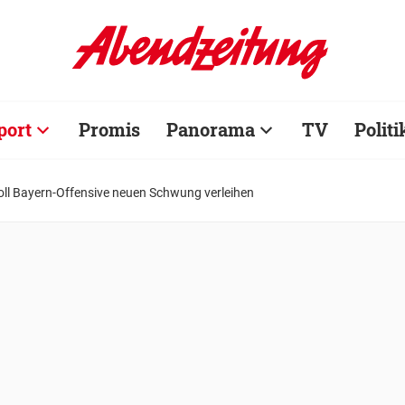
port
Promis
Panorama
TV
Politi
oll Bayern-Offensive neuen Schwung verleihen