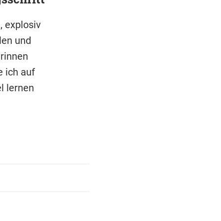
, explosiv
len und
erinnen
 ich auf
l lernen