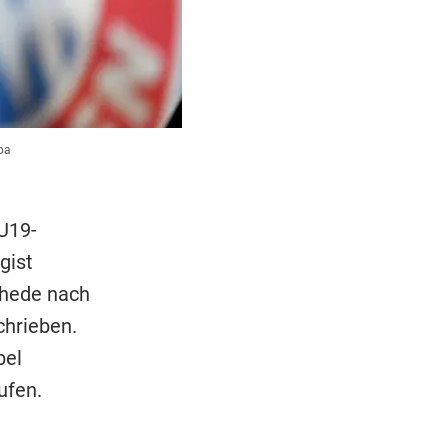
pa
U19-
gist
chede nach
chrieben.
bel
ufen.