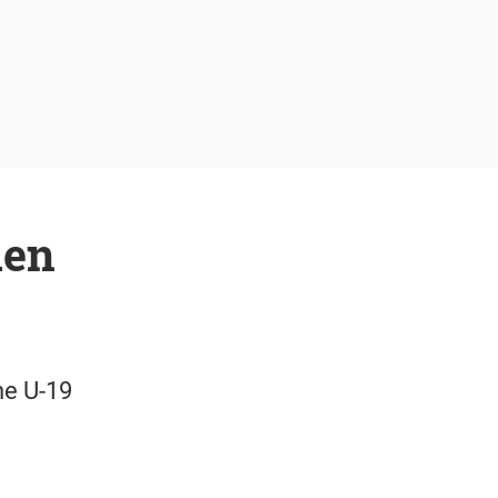
uen
he U-19