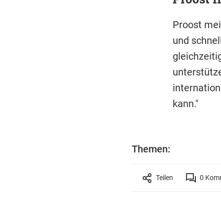
Proost mein
und schnel
gleichzeiti
unterstütze
internation
kann."
Themen:
Teilen
0
Komm