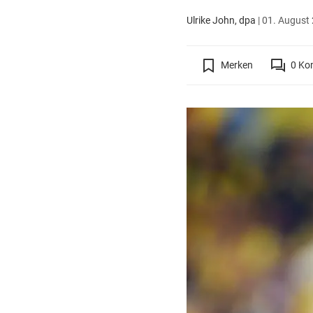
Ulrike John, dpa
|
01. August 
Merken
0
Ko