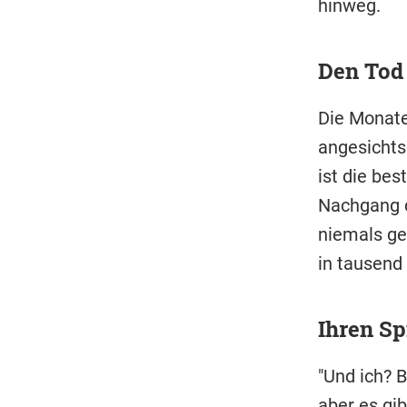
hinweg.
Den Tod 
Die Monate
angesichts
ist die bes
Nachgang d
niemals ge
in tausend
Ihren S
"Und ich? 
aber es gi