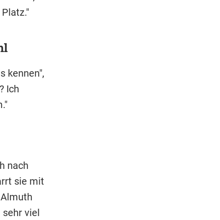
Platz."
hl
s ken­nen",
? Ich
."
ch nach
rt sie mit
. Almuth
 sehr viel