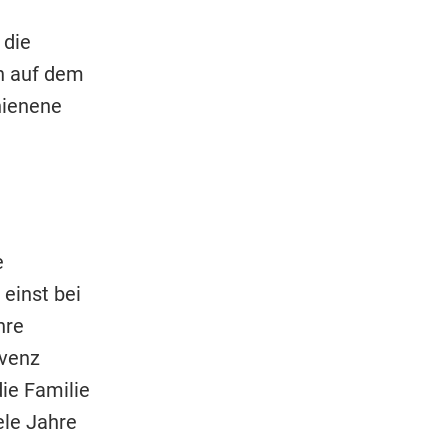
 die
en auf dem
hienene
e
einst bei
hre
lvenz
die Familie
ele Jahre