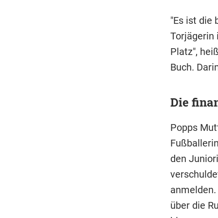
"Es ist die
Torjägerin 
Platz", he
Buch. Dari
Die fina
Popps Mutt
Fußballeri
den Junior
verschulde
anmelden. D
über die Ru