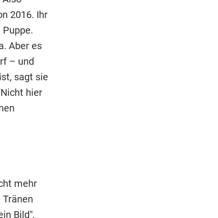
n 2016. Ihr
: Puppe.
a. Aber es
rf – und
st, sagt sie
"Nicht hier
nnen
icht mehr
n Tränen
n Bild",