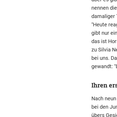
nennen die 
damaliger 
"Heute reag
gibt nur e
das ist Hor
zu Silvia N
bei uns. Da
gewandt: "D
Ihren e
Nach neun 
bei den Ju
übers Gesic