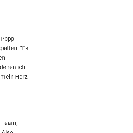
t Popp
palten. "Es
den
denen ich
 mein Herz
m Team,
 Also