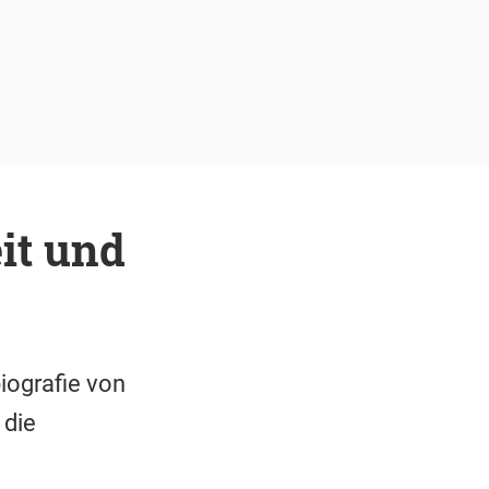
eit und
iografie von
 die