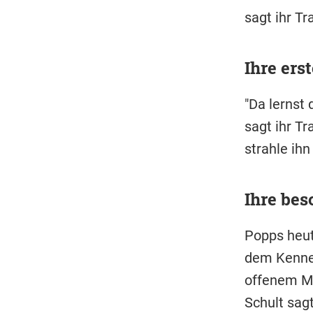
sagt ihr Tr
Ihre ers
"Da lernst 
sagt ihr Tr
strahle ihn
Ihre bes
Popps heut
dem Kennen
offenem Mu
Schult sagt