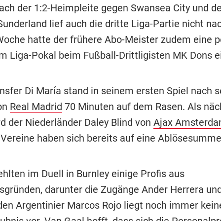
ach der 1:2-Heimpleite gegen Swansea City und d
underland lief auch die dritte Liga-Partie nicht n
Woche hatte der frühere Abo-Meister zudem eine p
im Liga-Pokal beim Fußball-Drittligisten MK Dons e
nsfer Di María stand in seinem ersten Spiel nach 
on
Real Madrid
70 Minuten auf dem Rasen. Als näc
d der Niederländer Daley Blind von
Ajax Amsterd
 Vereine haben sich bereits auf eine Ablösesumme 
hlten im Duell in Burnley einige Profis aus
sgründen, darunter die Zugänge Ander Herrera un
den Argentinier Marcos Rojo liegt noch immer kein
aubnis vor. Van Gaal hofft, dass sich die Personal