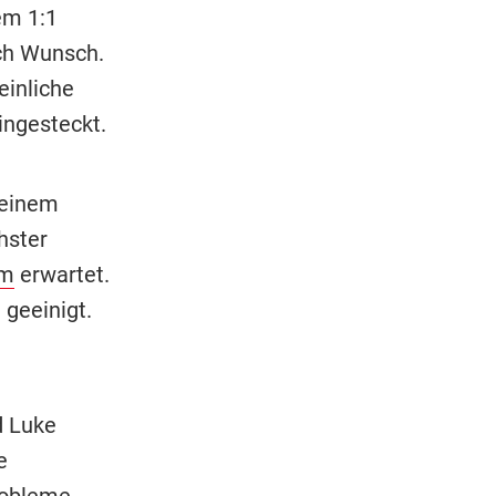
em 1:1
ach Wunsch.
einliche
ingesteckt.
seinem
hster
am
erwartet.
geeinigt.
d Luke
e
probleme