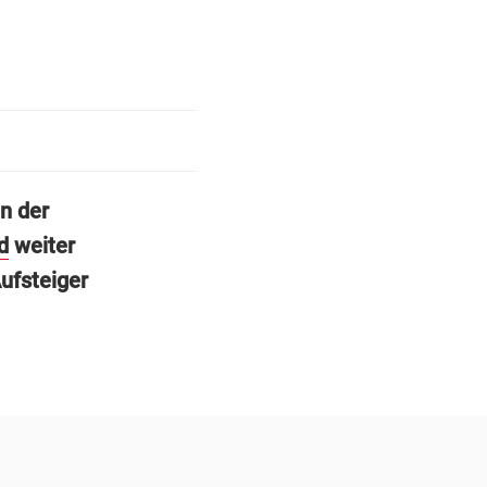
n der
d
weiter
ufsteiger