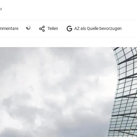
hr
mmentare
Teilen
AZ als Quelle bevorzugen