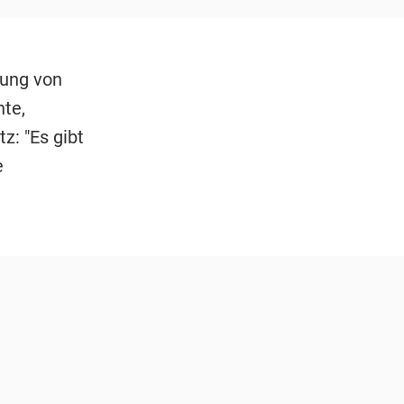
gung von
nte,
z: "Es gibt
e