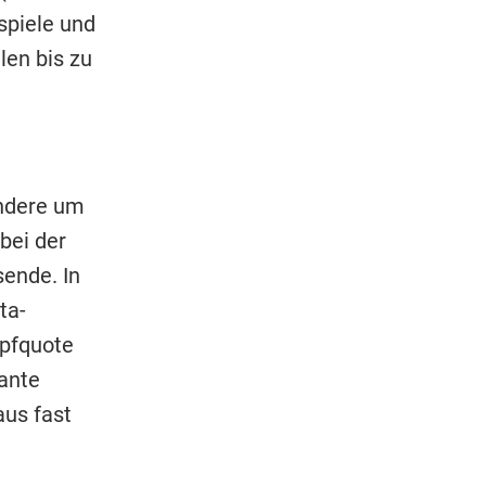
lspiele und
len bis zu
ondere um
bei der
sende. In
ta-
mpfquote
lante
aus fast