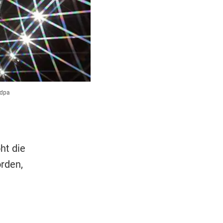
/dpa
ht die
rden,