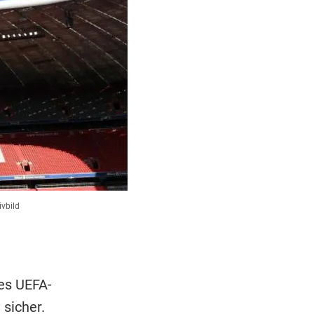
vbild
des UEFA-
sicher.