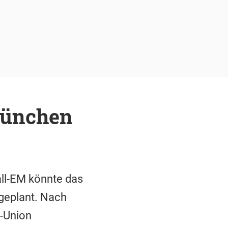
München
all-EM könnte das
geplant. Nach
l-Union