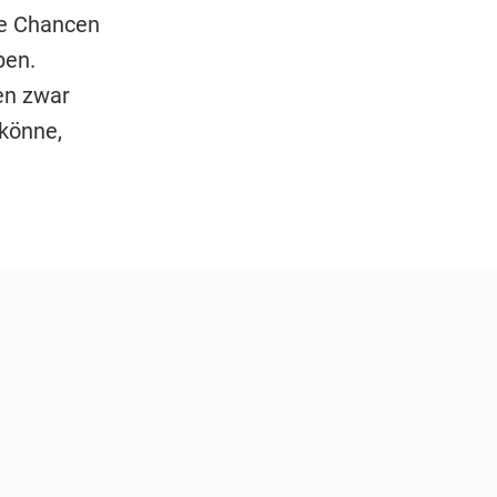
ie Chancen
ben.
en zwar
 könne,