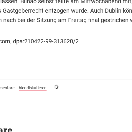
 lassen. Bilbao selbst teilte am Mittwochabend mit
 Gastgeberrecht entzogen wurde. Auch Dublin kö
nach bei der Sitzung am Freitag final gestrichen 
ocom, dpa:210422-99-313620/2
entare –
hier diskutieren
are