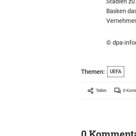
Stadien zu
Basken das
Vernehmen 
© dpa-inf
Themen:
UEFA
Teilen
0
Komm
0 Komment