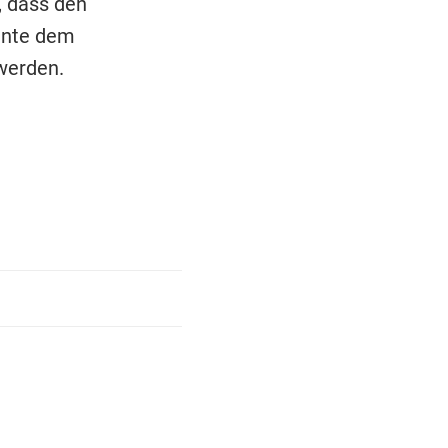
, dass den
nnte dem
werden.