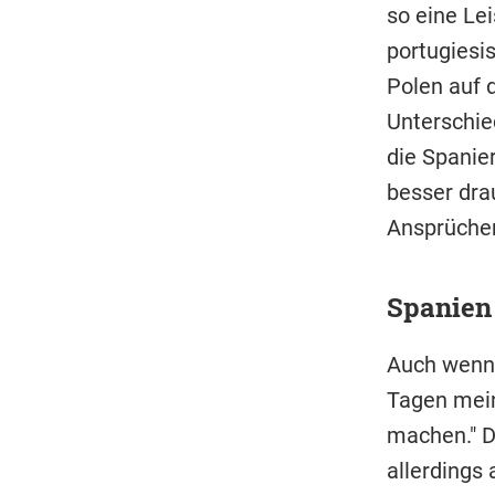
so eine Le
portugiesi
Polen auf 
Unterschie
die Spanie
besser drau
Ansprüchen
Spanien 
Auch wenn 
Tagen mein
machen." D
allerdings 