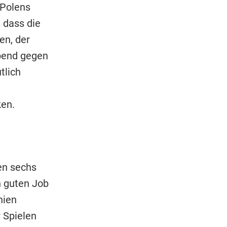
 Polens
 dass die
en, der
bend gegen
tlich
n
ken.
en sechs
n guten Job
nien
r Spielen