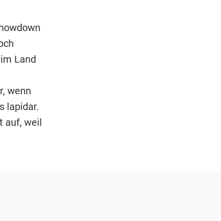
 Showdown
och
 im Land
r, wenn
s lapidar.
 auf, weil