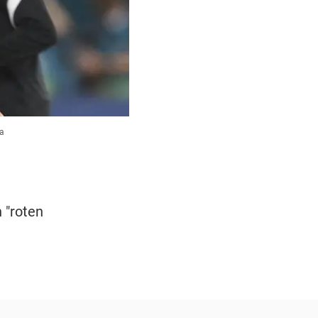
a
 "roten