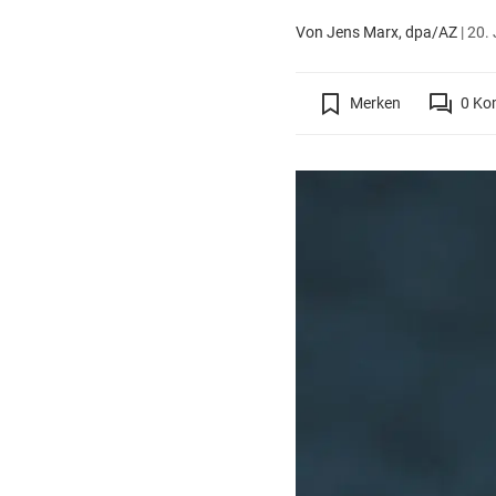
Von Jens Marx, dpa/AZ
|
20. 
Merken
0
Ko