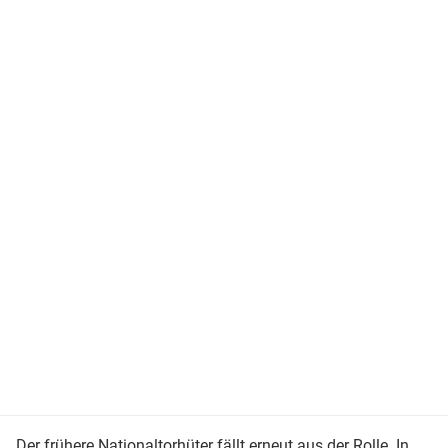
Der frühere Nationaltorhüter fällt erneut aus der Rolle. In