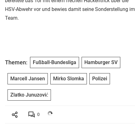
bereitete das Tor mit einem frechen Hackentrick über die
HSV-Abwehr vor und bewies damit seine Sonderstellung im
Team.
Themen:
Fußball-Bundesliga
Hamburger SV
Marcell Jansen
Mirko Slomka
Polizei
Zlatko Junuzović
0