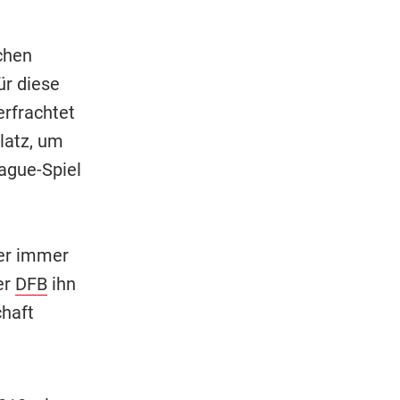
chen
ür diese
erfrachtet
latz, um
eague-Spiel
 er immer
er
DFB
ihn
chaft