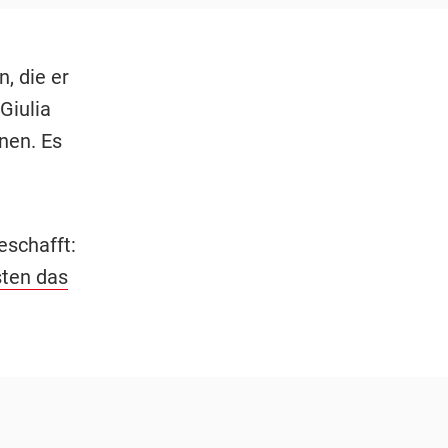
, die er
Giulia
nen. Es
eschafft:
sten das