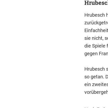
Hrubesch
Hrubesch ha
zurückgetr
Einfachheit
sie nicht, 
die Spiele 
gegen Fran
Hrubesch s
so getan. 
ein zweite
vorübergeh