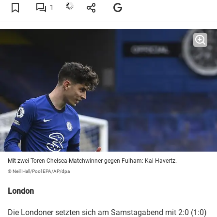
1
Mit zwei Toren Chelsea-Matchwinner gegen Fulham: Kai Havertz.
© Neill Hall/Pool EPA/AP/dpa
London
Die Londoner setzten sich am Samstagabend mit 2:0 (1:0)