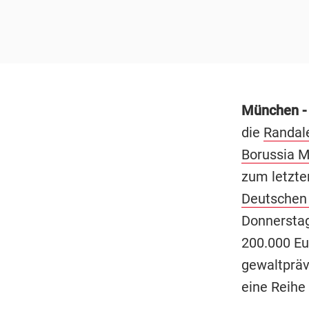
München 
die
Randal
Borussia 
zum letzte
Deutschen
Donnerstag
200.000 Eur
gewaltpräv
eine Reihe 