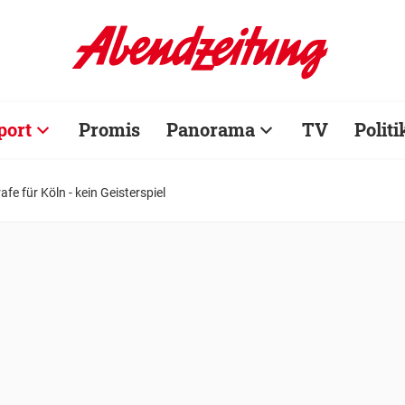
port
Promis
Panorama
TV
Politi
afe für Köln - kein Geisterspiel