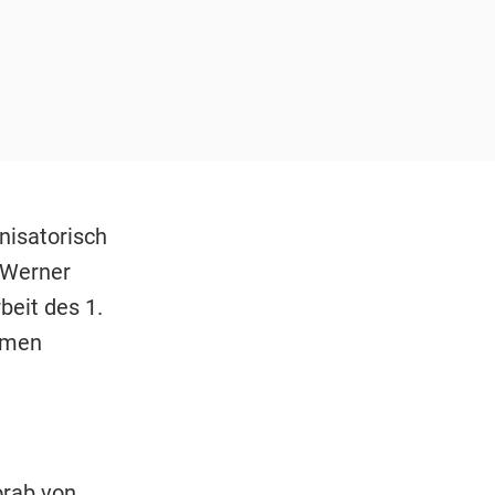
anisatorisch
 Werner
beit des 1.
hmen
orab von