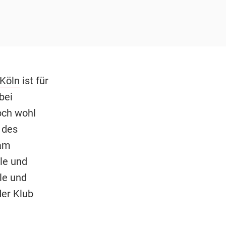
 Köln
ist für
bei
och wohl
 des
 am
le und
le und
der Klub