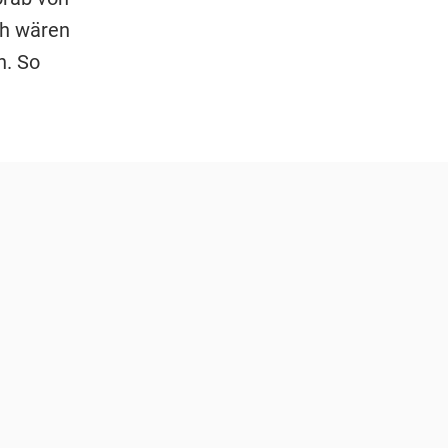
ch wären
n. So