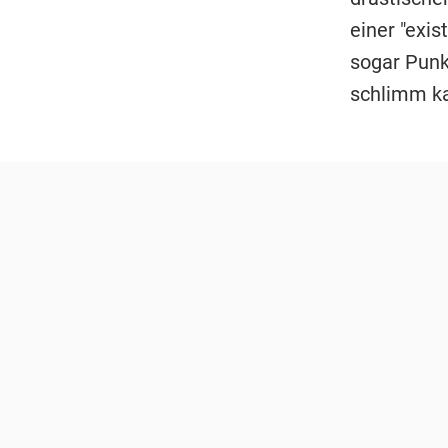
einer "exi
sogar Punk
schlimm k