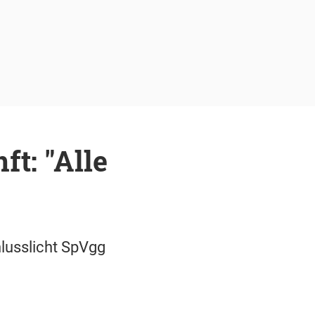
t: "Alle
hlusslicht SpVgg