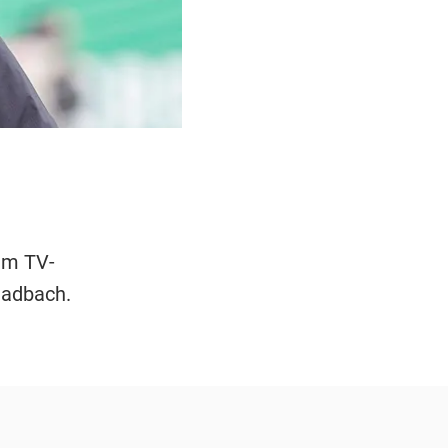
dem TV-
ladbach.