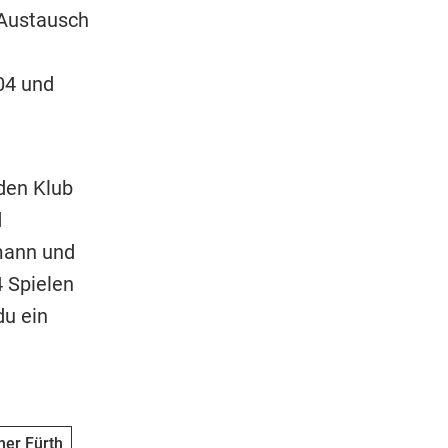
 Austausch
04 und
den Klub
d
amann und
4 Spielen
du ein
er Fürth