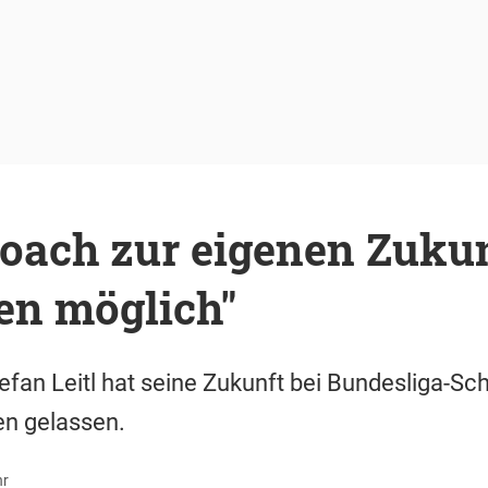
oach zur eigenen Zukunf
en möglich"
tefan Leitl hat seine Zukunft bei Bundesliga-Sc
en gelassen.
hr