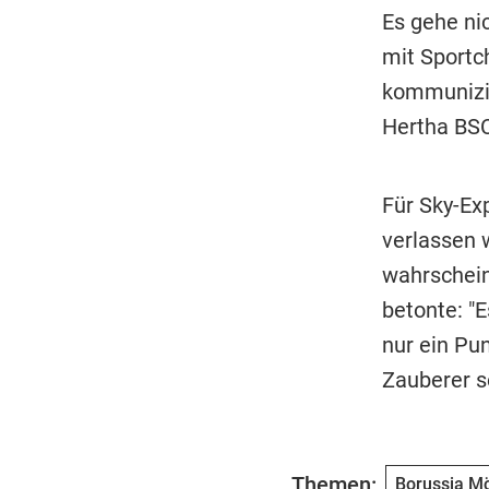
Es gehe ni
mit Sportc
kommunizie
Hertha BSC
Für Sky-Ex
verlassen 
wahrschein
betonte: "
nur ein Pun
Zauberer se
Themen:
Borussia M