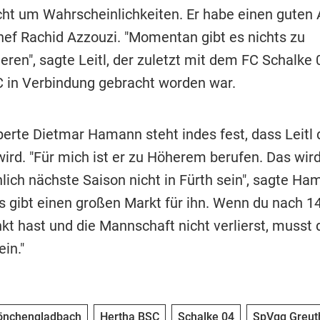
cht um Wahrscheinlichkeiten. Er habe einen guten
hef Rachid Azzouzi. "Momentan gibt es nichts zu
ren", sagte Leitl, der zuletzt mit dem FC Schalke 
 in Verbindung gebracht worden war.
perte Dietmar Hamann steht indes fest, dass Leitl 
wird. "Für mich ist er zu Höherem berufen. Das wir
lich nächste Saison nicht in Fürth sein", sagte H
Es gibt einen großen Markt für ihn. Wenn du nach 1
kt hast und die Mannschaft nicht verlierst, musst 
in."
önchengladbach
Hertha BSC
Schalke 04
SpVgg Greuth