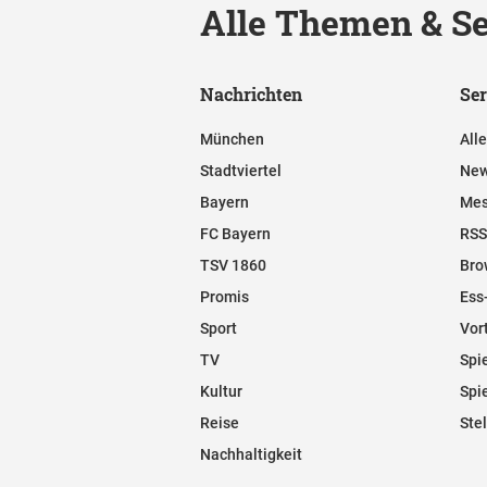
Alle Themen & Se
Nachrichten
Ser
München
All
Stadtviertel
New
Bayern
Mes
FC Bayern
RSS
TSV 1860
Bro
Promis
Ess
Sport
Vor
TV
Spi
Kultur
Spi
Reise
Ste
Nachhaltigkeit