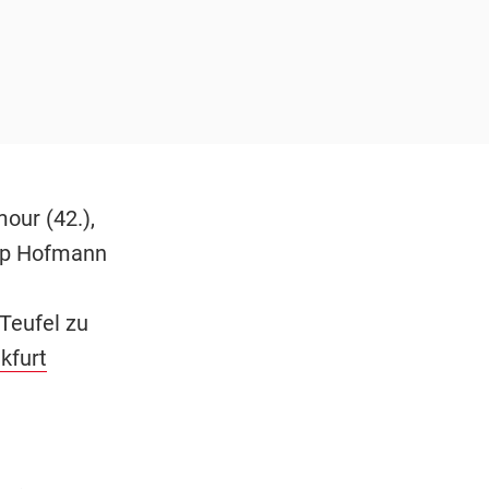
our (42.),
ipp Hofmann
Teufel zu
kfurt