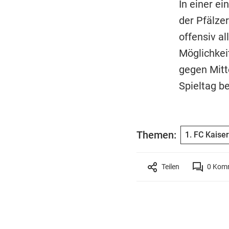
In einer ei
der Pfälze
offensiv a
Möglichkeit
gegen Mitt
Spieltag b
Themen:
1. FC Kaise
Teilen
0
Komm