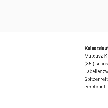
Kaiserslau
Mateusz Kl
(86.) scho
Tabellenzw
Spitzenrei
empfängt.