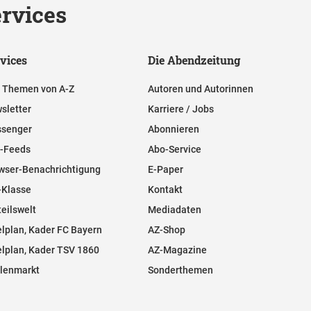
rvices
vices
Die Abendzeitung
e Themen von A-Z
Autoren und Autorinnen
sletter
Karriere / Jobs
senger
Abonnieren
-Feeds
Abo-Service
wser-Benachrichtigung
E-Paper
-Klasse
Kontakt
teilswelt
Mediadaten
elplan, Kader FC Bayern
AZ-Shop
elplan, Kader TSV 1860
AZ-Magazine
llenmarkt
Sonderthemen