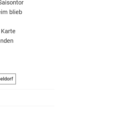
Saisontor
eim blieb
 Karte
enden
eldorf