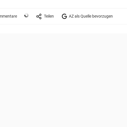
mmentare
Teilen
AZ als Quelle bevorzugen