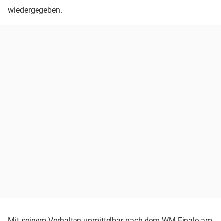
wiedergegeben.
Mit seinem Verhalten unmittelbar nach dem WM-Finale am