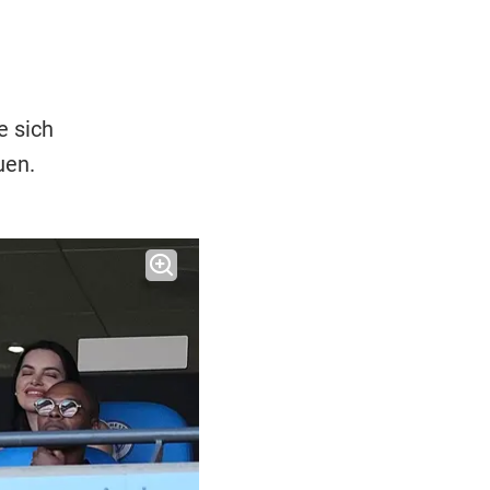
e sich
uen.