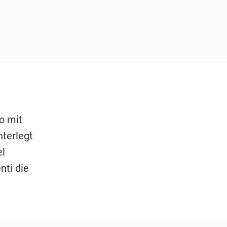
o mit
terlegt
el
nti die