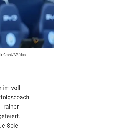
air Grant/AP/dpa
 im voll
rfolgscoach
Trainer
efeiert.
e-Spiel