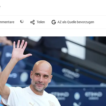
r
mmentare
Teilen
AZ als Quelle bevorzugen