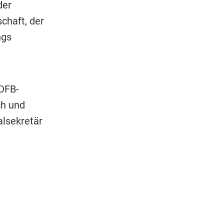
der
chaft, der
ngs
DFB-
ch und
lsekretär