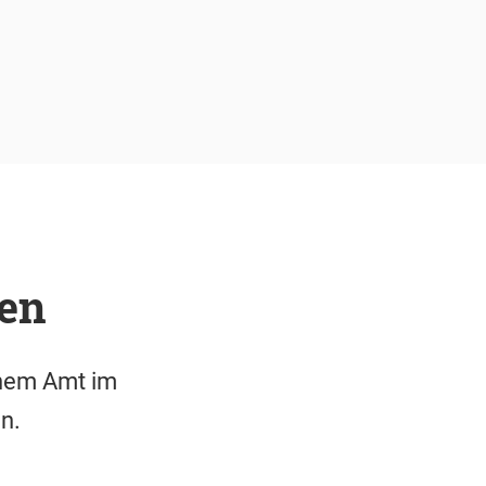
ten
einem Amt im
n.