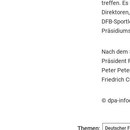
treffen. E
Direktoren
DFB-Sportle
Präsidium
Nach dem S
Präsident F
Peter Pete
Friedrich C
© dpa-inf
Themen:
Deutscher F