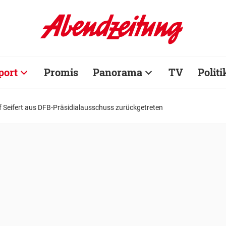
port
Promis
Panorama
TV
Politi
 Seifert aus DFB-Präsidialausschuss zurückgetreten