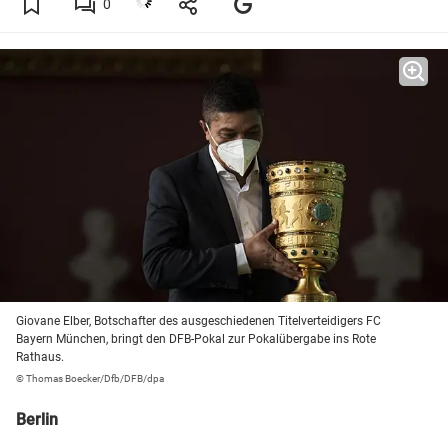
0
Giovane Elber, Botschafter des ausgeschiedenen Titelverteidigers FC
Bayern München, bringt den DFB-Pokal zur Pokalübergabe ins Rote
Rathaus.
© Thomas Boecker/Dfb/DFB/dpa
Berlin