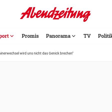
port
Promis
Panorama
TV
Politi
rainerwechsel wird uns nicht das Genick brechen"