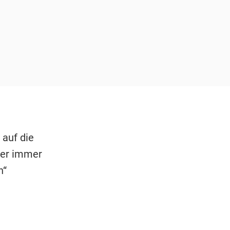
 auf die
ber immer
n“