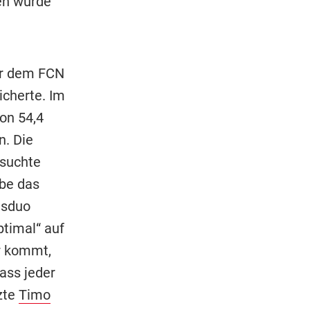
en wurde
er dem FCN
icherte. Im
on 54,4
n. Die
rsuchte
ibe das
gsduo
ptimal“ auf
er kommt,
dass jeder
zte
Timo