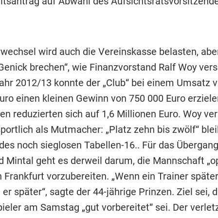
eitsantrag auf Abwahl des Aufsichtsratsvorsitzend
rwechsel wird auch die Vereinskasse belasten, ab
 Genick brechen“, wie Finanzvorstand Ralf Woy vers
ahr 2012/13 konnte der „Club“ bei einem Umsatz v
Euro einen kleinen Gewinn von 750 000 Euro erziele
en reduzierten sich auf 1,6 Millionen Euro. Woy ve
portlich als Mutmacher: „Platz zehn bis zwölf“ ble
 des noch sieglosen Tabellen-16.. Für das Übergan
d Mintal geht es derweil darum, die Mannschaft „o
in Frankfurt vorzubereiten. „Wenn ein Trainer spät
r später“, sagte der 44-jährige Prinzen. Ziel sei, 
ieler am Samstag „gut vorbereitet“ sei. Der verlet