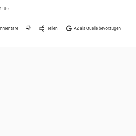
2 Uhr
mmentare
Teilen
AZ als Quelle bevorzugen