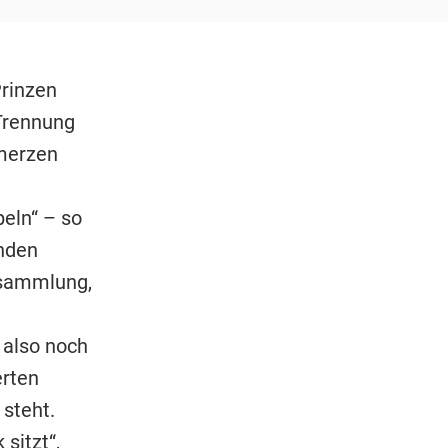
rinzen
Trennung
merzen
eln“ – so
nden
rsammlung,
n also noch
erten
steht.
 sitzt“,