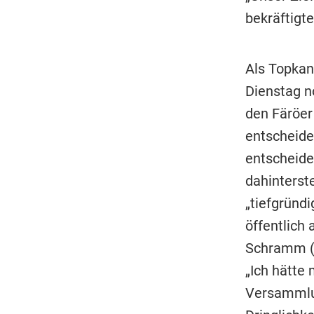
bekräftigte
Als Topkan
Dienstag n
den Färöer 
entscheide
entscheide
dahinterst
„tiefgründi
öffentlich
Schramm (7
„Ich hätte
Versammlun