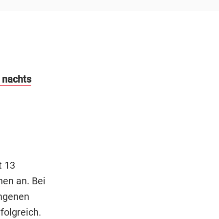
r nachts
t 13
hen
an. Bei
angenen
olgreich.