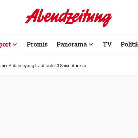
port
Promis
Panorama
TV
Politi
mer Aubameyang traut sich 50 Saisontore zu