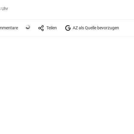
8 Uhr
mmentare
Teilen
AZ als Quelle bevorzugen