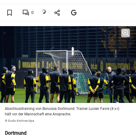
0
Abschlusstraining von Borussia Dortmund: Trainer Lucien Favre (4.v.r)
hält vor der Mannschaft eine Ansprache.
© Guido Kirchner/dpa
Dortmund