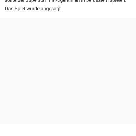
sollte der Superstar mit Argentinien in Jerusalem spielen.
Das Spiel wurde abgesagt.