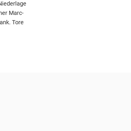
Niederlage
her Marc-
ank. Tore