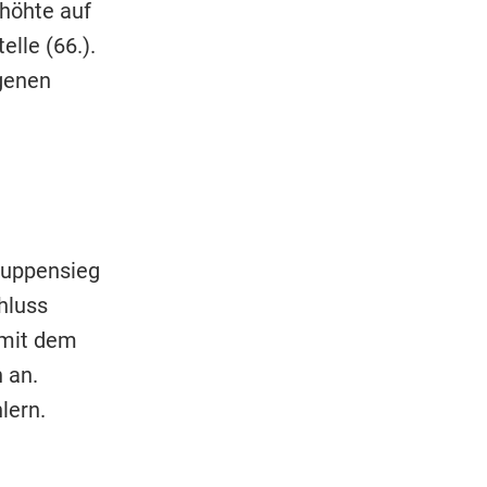
rhöhte auf
elle (66.).
agenen
ruppensieg
hluss
 mit dem
 an.
lern.