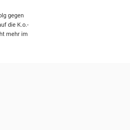
olg gegen
f die K.o.-
cht mehr im