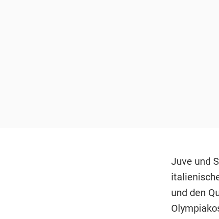
Juve und S
italienisch
und den Qua
Olympiakos