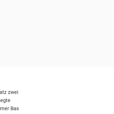
latz zwei
iegte
ürmer Bas