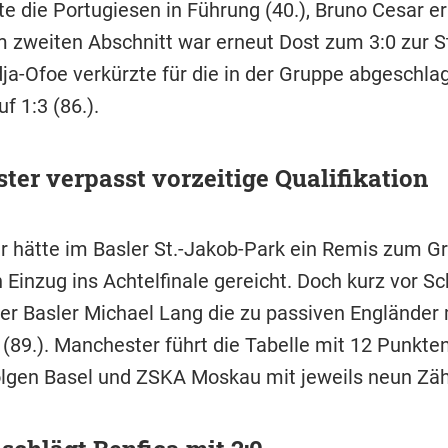
te die Portugiesen in Führung (40.), Bruno Cesar e
Im zweiten Abschnitt war erneut Dost zum 3:0 zur St
dja-Ofoe verkürzte für die in der Gruppe abgeschl
f 1:3 (86.).
er verpasst vorzeitige Qualifikation
 hätte im Basler St.-Jakob-Park ein Remis zum G
 Einzug ins Achtelfinale gereicht. Doch kurz vor Sc
der Basler Michael Lang die zu passiven Engländer
 (89.). Manchester führt die Tabelle mit 12 Punkten
olgen Basel und ZSKA Moskau mit jeweils neun Zäh