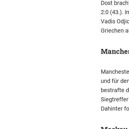
Dost brach
2:0 (43.). 
Vadis Odji
Griechen au
Manchest
Manchester
und für den
bestrafte 
Siegtreffer
Dahinter f