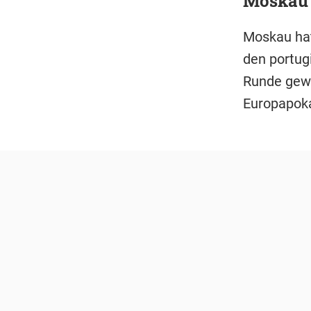
Moskau s
Moskau hat
den portug
Runde gewa
Europapoka