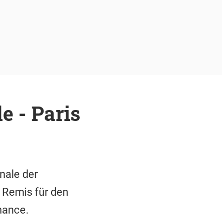
e - Paris
nale der
 Remis für den
hance.