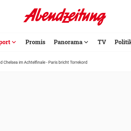
port
Promis
Panorama
TV
Politi
 Chelsea im Achtelfinale - Paris bricht Torrekord