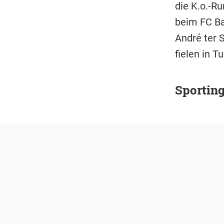
die K.o.-R
beim FC Ba
André ter 
fielen in Tu
Sporting