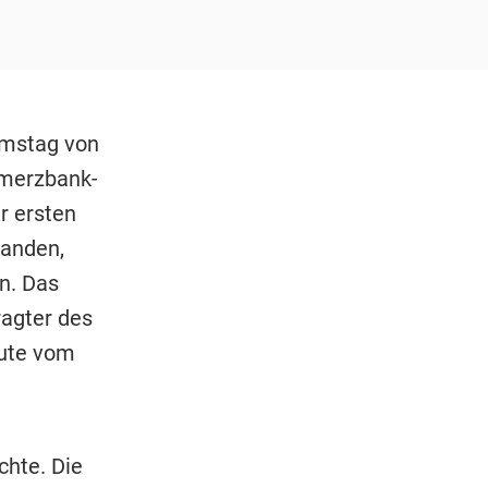
amstag von
mmerzbank-
r ersten
fanden,
n. Das
agter des
eute vom
chte. Die