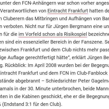
unter den FCN-Anhängern war schon vorher anges
 Verantwortlichen von
Eintracht Frankfurt
hatten d
n Cluberern das Mitbringen und Aufhängen von Ba
 verboten. Nicht nur für Jürgen Bergmann eine un
n für die
im Vorfeld schon als Risikospiel
bezeichne
 sind ein essenzieller Bereich in der Fanszene. Se
 zwischen Frankfurt und dem Club nichts mehr pass
ige Auflage gerechtfertigt hätte“, erklärt Jürgen 
. Rückblick: Im April 2008 wurden bei der Begegn
intracht Frankfurt und dem FCN im Club-Fanblock
tände abgebrannt – Schiedsrichter Peter Gagelm
damals in der 30. Minute unterbrochen, beide Man
uten in die Kabinen geschickt, ehe er die Begegnun
ß (Endstand 3:1 für den Club).