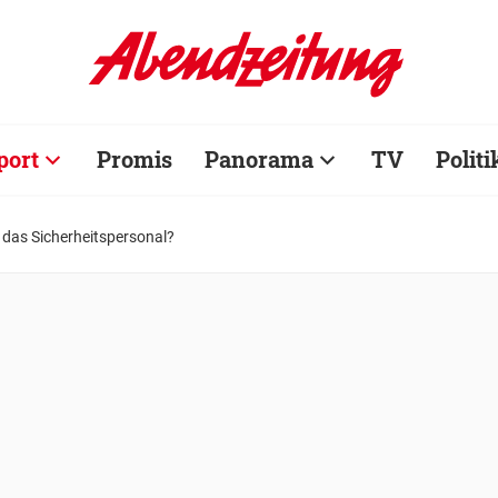
port
Promis
Panorama
TV
Politi
 das Sicherheitspersonal?