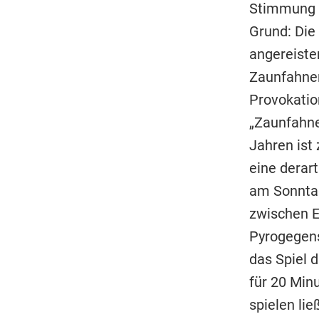
Stimmung 
Grund: Die
angereiste
Zaunfahnen
Provokatio
„Zaunfahnen
Jahren ist
eine derart
am Sonntag
zwischen E
Pyrogegens
das Spiel 
für 20 Min
spielen lie