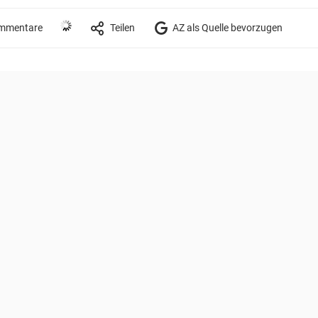
mmentare
Teilen
AZ als Quelle bevorzugen