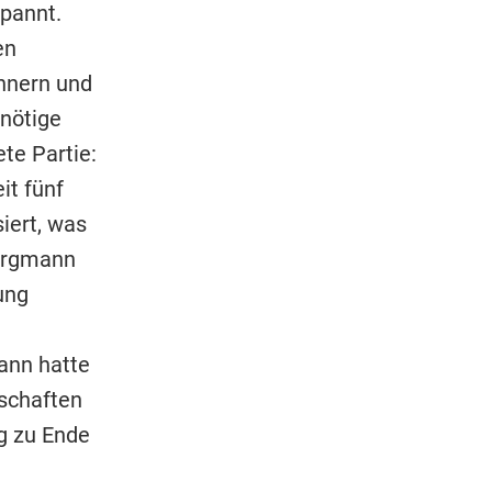
pannt.
en
nnern und
nötige
te Partie:
it fünf
iert, was
Bergmann
ung
ann hatte
nschaften
g zu Ende