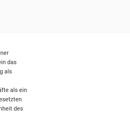
iner
ein das
g als
fte als ein
esetzten
nheit des