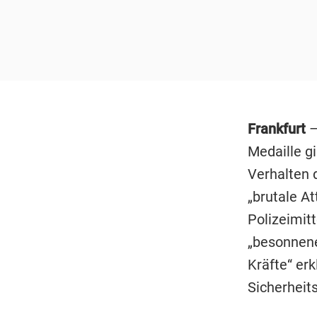
Frankfurt
–
Medaille g
Verhalten 
„brutale At
Polizeimitt
„besonnen
Kräfte“ erk
Sicherheit