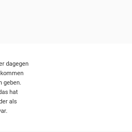
ger dagegen
 bekommen
en geben.
das hat
der als
ar.