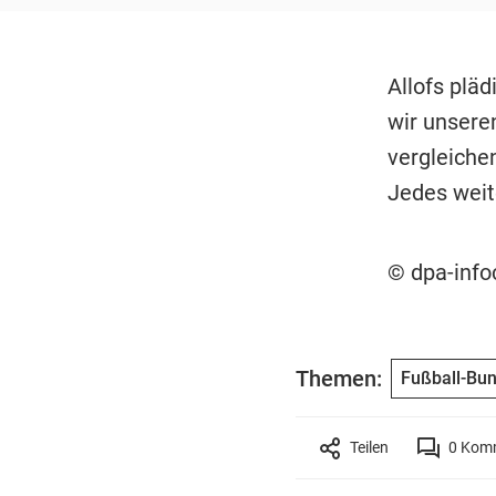
Allofs plä
wir unsere
vergleichen
Jedes weit
© dpa-inf
Themen:
Fußball-Bun
Teilen
0
Komm