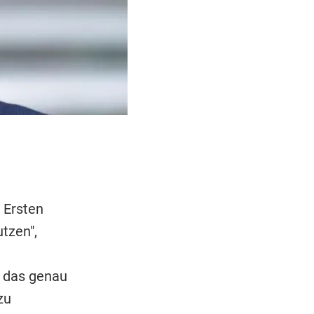
 Ersten
tzen",
h das genau
zu