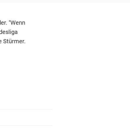
der. "Wenn
desliga
re Stürmer.