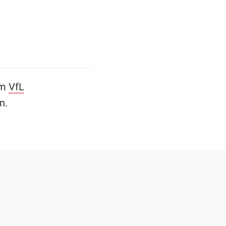
im
VfL
n.