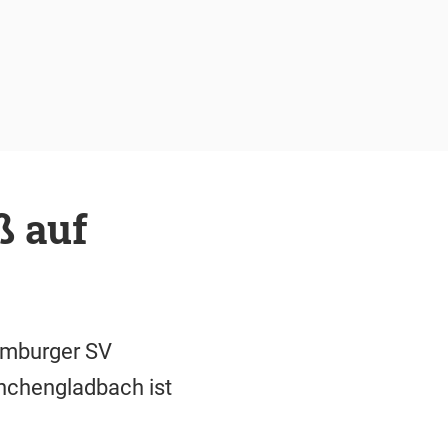
ß auf
amburger SV
nchengladbach ist