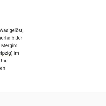
was gelöst,
nerhalb der
t Mergim
ipzig
) im
t in
den