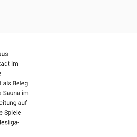
aus
tadt im
e
 als Beleg
te Sauna im
eitung auf
e Spiele
desliga-