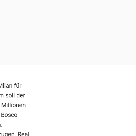
ilan für
m soll der
Millionen
r Bosco
.
zugen. Real