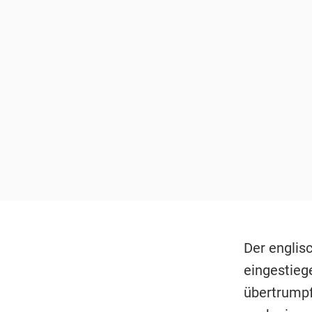
Der englis
eingestieg
übertrumpf