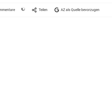
mmentare
Teilen
AZ als Quelle bevorzugen