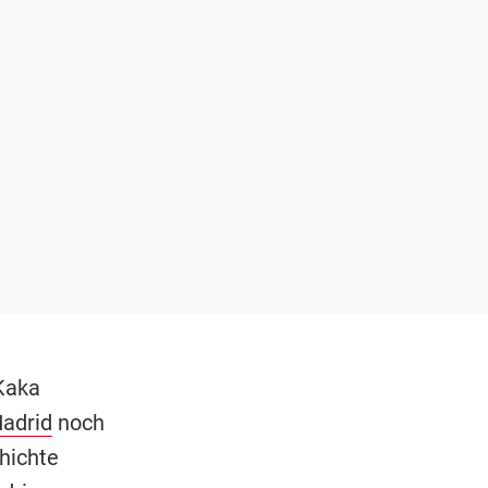
Kaka
adrid
noch
hichte