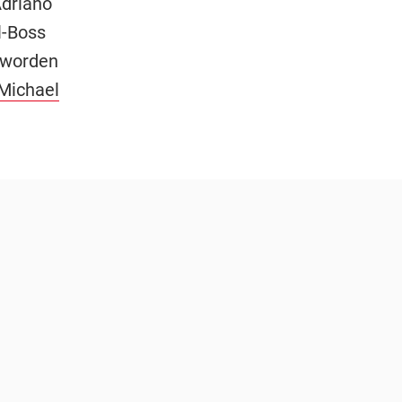
driano
l-Boss
t worden
Michael