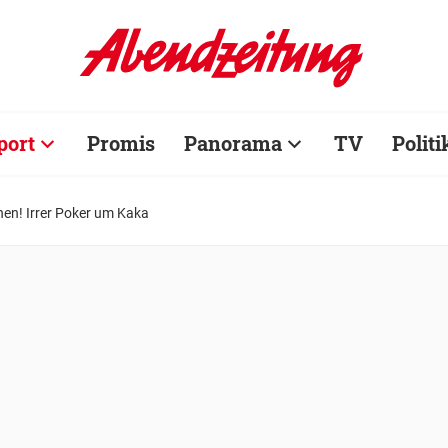
port
Promis
Panorama
TV
Politi
onen! Irrer Poker um Kaka