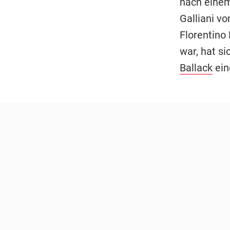
nach einem
Galliani v
Florentino
war, hat s
Ballack
ein