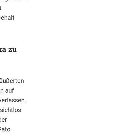
t
Gehalt
ka zu
eäußerten
n auf
verlassen.
sichtlos
der
Pato