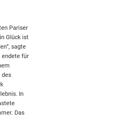
ten Pariser
n Glück ist
en“, sagte
 endete für
inem
 des
k
ebnis. In
astete
ammer. Das