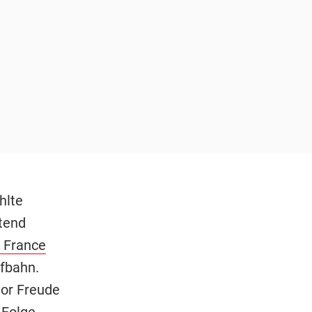
hlte
tend
 France
fbahn.
vor Freude
 Folge