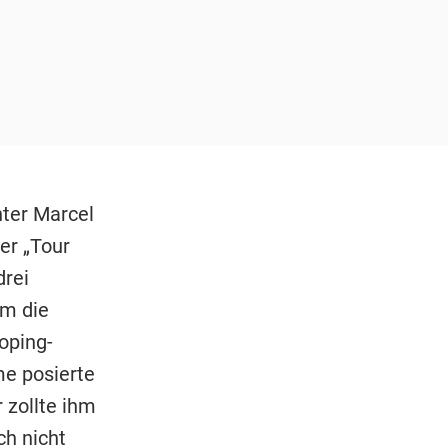
nter Marcel
er „Tour
drei
m die
oping-
me posierte
 zollte ihm
ch nicht