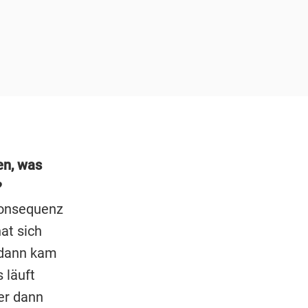
en, was
?
Konsequenz
at sich
r dann kam
 läuft
 er dann