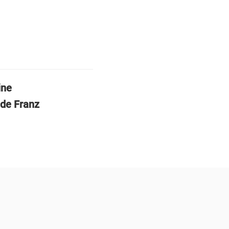
ine
nde Franz