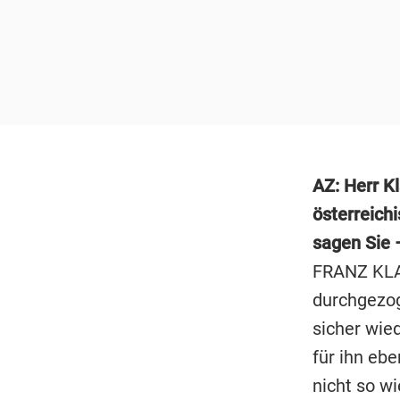
AZ: Herr K
österreich
sagen Sie 
FRANZ KLA
durchgezog
sicher wie
für ihn ebe
nicht so wi