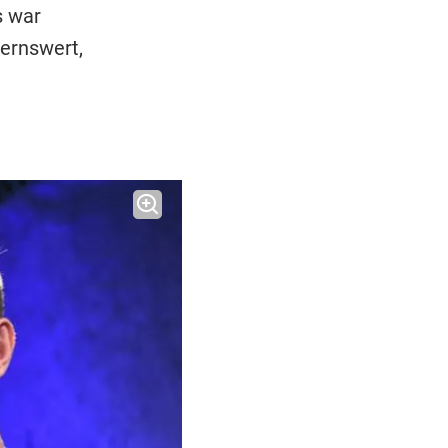
s war
ernswert,